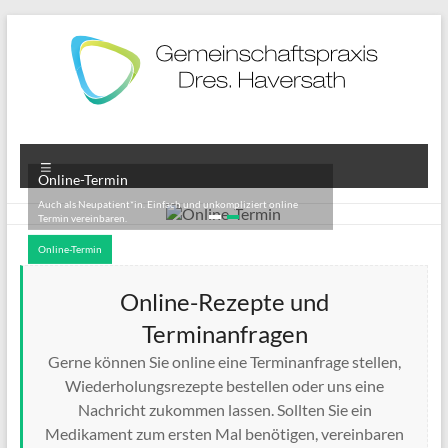
Zum
Inhalt
springen
Gemeinschaftspraxis
Dres.
Menü
Online-Termin
Doris
Auch als Neupatient*in. Einfach und unkompliziert online
Termin vereinbaren.
und
Online-Termin
Stefan
Online-Rezepte und
Haversath
Terminanfragen
Gerne können Sie online eine Terminanfrage stellen,
Wiederholungsrezepte bestellen oder uns eine
Nachricht zukommen lassen. Sollten Sie ein
Medikament zum ersten Mal benötigen, vereinbaren