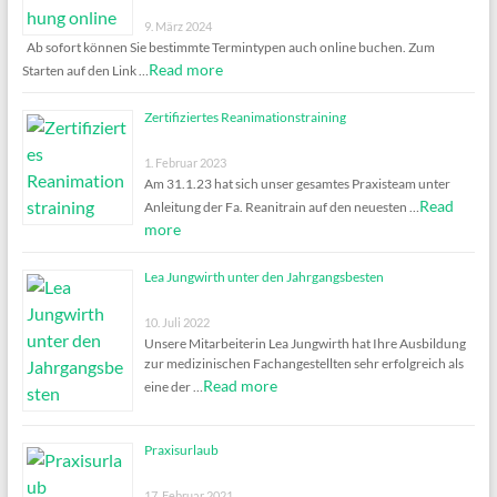
9. März 2024
Ab sofort können Sie bestimmte Termintypen auch online buchen. Zum
Read more
Starten auf den Link …
Zertifiziertes Reanimationstraining
1. Februar 2023
Am 31.1.23 hat sich unser gesamtes Praxisteam unter
Read
Anleitung der Fa. Reanitrain auf den neuesten …
more
Lea Jungwirth unter den Jahrgangsbesten
10. Juli 2022
Unsere Mitarbeiterin Lea Jungwirth hat Ihre Ausbildung
zur medizinischen Fachangestellten sehr erfolgreich als
Read more
eine der …
Praxisurlaub
17. Februar 2021