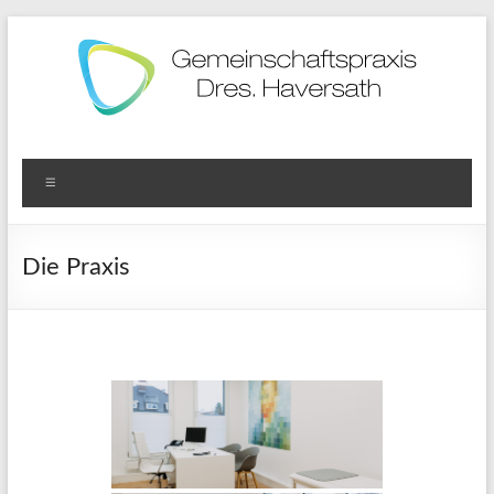
Zum
Inhalt
springen
Gemeinschaftspraxis
Menü
Dres.
Doris
Die Praxis
und
Stefan
Haversath