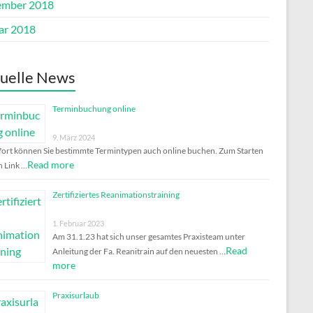
mber 2018
ar 2018
uelle News
Terminbuchung online
9. März 2024
ort können Sie bestimmte Termintypen auch online buchen. Zum Starten
Read more
n Link …
Zertifiziertes Reanimationstraining
1. Februar 2023
Am 31.1.23 hat sich unser gesamtes Praxisteam unter
Read
Anleitung der Fa. Reanitrain auf den neuesten …
more
Praxisurlaub