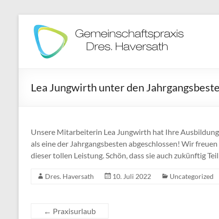
Zum
Inhalt
Gemeinschaftspraxis
springen
Dres.
Doris
und
Lea Jungwirth unter den Jahrgangsbest
Stefan
Haversath
Unsere Mitarbeiterin Lea Jungwirth hat Ihre Ausbildung 
als eine der Jahrgangsbesten abgeschlossen! Wir freuen
dieser tollen Leistung. Schön, dass sie auch zukünftig Tei
Dres. Haversath
10. Juli 2022
Uncategorized
←
Praxisurlaub