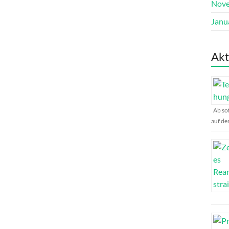
Nove
Janu
Akt
Ab sof
auf de