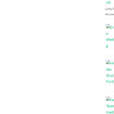
Liebe 
die je