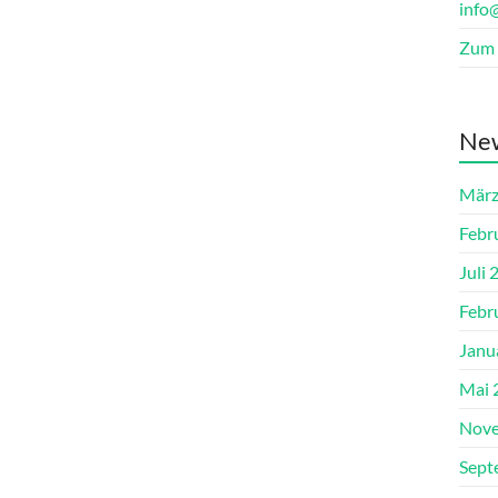
info
Zum 
New
März
Febr
Juli 
Febr
Janu
Mai 
Nove
Sept