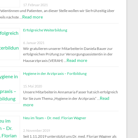
17. Februar 2021
Patientinnen und Patienten, an dieser Stelle wollen wir Sie frühzeitig über
Read more
weils nächste …
Erfolgreiche Weiterbildung
6. Januar 2021
Wir gratulieren unserer Mitarbeiterin Daniela Bauer zur
erfolgreichen Prüfung zur Versorgungsassistentin in der
Read more
Hausarztpraxis (VERAH) …
Hygiene in der Arztpraxis – Fortbildung
15. Mai 2020
Unsere Mitarbeiterin Annamaria Fasser hat sich erfolgreich
Read
für Sie zum Thema „Hygiene in der Arztpraxis“ …
more
Neu im Team – Dr. med. Florian Wagner
2. November 2019
Seit 1.11.2019 unterstützt uns Dr. med. Florian Wagner als