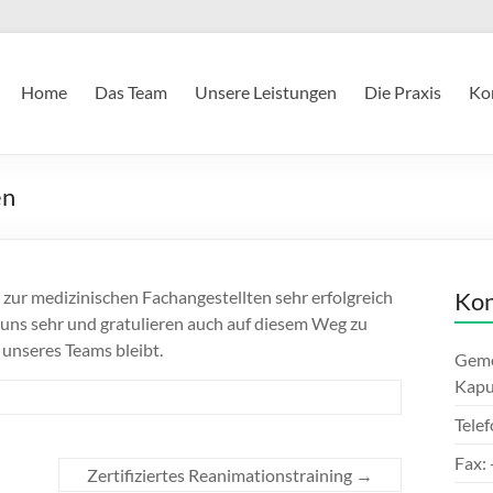
Home
Das Team
Unsere Leistungen
Die Praxis
Ko
en
zur medizinischen Fachangestellten sehr erfolgreich
Kon
 uns sehr und gratulieren auch auf diesem Weg zu
l unseres Teams bleibt.
Geme
Kapu
Tele
Fax:
Zertifiziertes Reanimationstraining
→